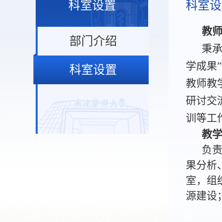
科室设置
科室设
教
部门介绍
秉
学成果
科室设置
教师教
研讨交
训等工
教
负
果分析
室，组
源建设