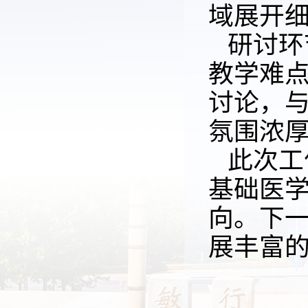
域展开
研讨环
教学难
讨论，
氛围浓
此次工
基础医
向。下
展丰富